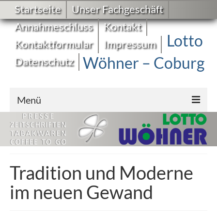
Startseite
Unser Fachgeschäft
Annahmeschluss
Kontakt
Lotto
Kontaktformular
Impressum
Wöhner – Coburg
Datenschutz
Menü
Startseite
Unser Fachgeschäft
Tradition und Moderne
Annahmeschluss
im neuen Gewand
Kontakt
Kontaktformular